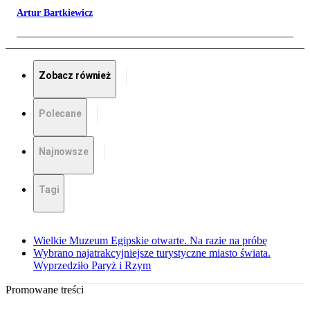
Artur Bartkiewicz
Zobacz również
Polecane
Najnowsze
Tagi
Wielkie Muzeum Egipskie otwarte. Na razie na próbę
Wybrano najatrakcyjniejsze turystyczne miasto świata.
Wyprzedziło Paryż i Rzym
Promowane treści