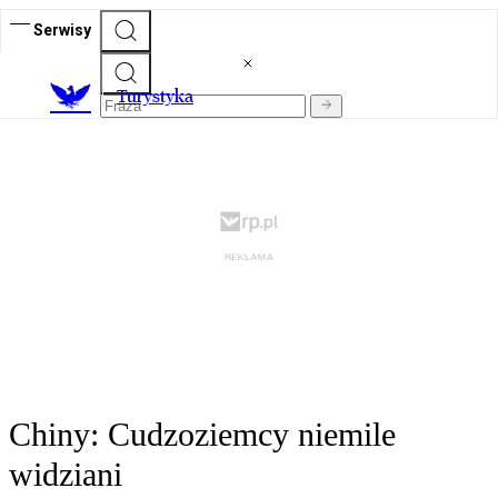
Serwisy
T
urystyka
Chiny: Cudzoziemcy niemile
widziani