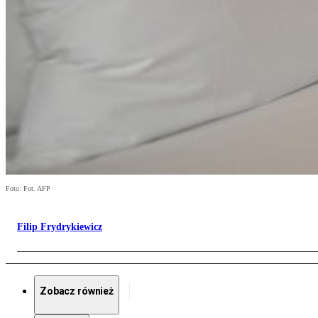
Foto: Fot. AFP
Filip Frydrykiewicz
Zobacz również