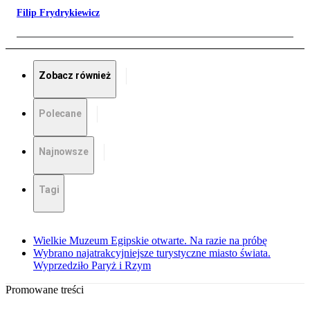
Filip Frydrykiewicz
Zobacz również
Polecane
Najnowsze
Tagi
Wielkie Muzeum Egipskie otwarte. Na razie na próbę
Wybrano najatrakcyjniejsze turystyczne miasto świata.
Wyprzedziło Paryż i Rzym
Promowane treści