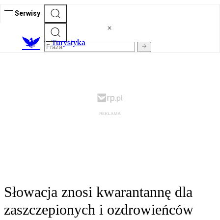
Serwisy
T
urystyka
Słowacja znosi kwarantannę dla
zaszczepionych i ozdrowieńców