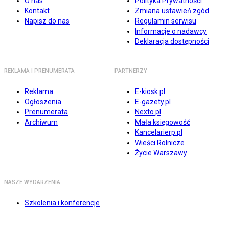
O nas
Polityka Prywatności
Kontakt
Zmiana ustawień zgód
Napisz do nas
Regulamin serwisu
Informacje o nadawcy
Deklaracja dostępności
REKLAMA I PRENUMERATA
PARTNERZY
Reklama
E-kiosk.pl
Ogłoszenia
E-gazety.pl
Prenumerata
Nexto.pl
Archiwum
Mała księgowość
Kancelarierp.pl
Wieści Rolnicze
Życie Warszawy
NASZE WYDARZENIA
Szkolenia i konferencje