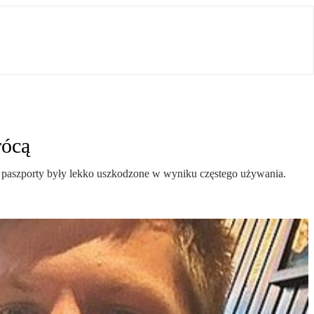
rócą
ich paszporty były lekko uszkodzone w wyniku częstego używania.