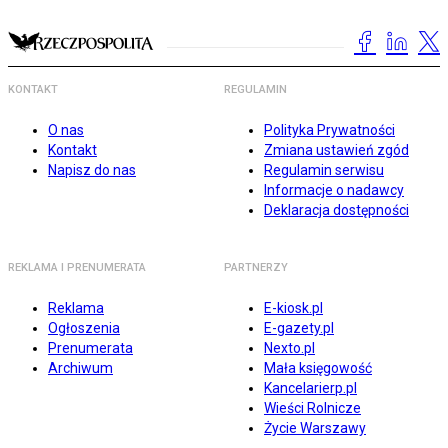
KONTAKT
REGULAMIN
O nas
Polityka Prywatności
Kontakt
Zmiana ustawień zgód
Napisz do nas
Regulamin serwisu
Informacje o nadawcy
Deklaracja dostępności
REKLAMA I PRENUMERATA
PARTNERZY
Reklama
E-kiosk.pl
Ogłoszenia
E-gazety.pl
Prenumerata
Nexto.pl
Archiwum
Mała księgowość
Kancelarierp.pl
Wieści Rolnicze
Życie Warszawy