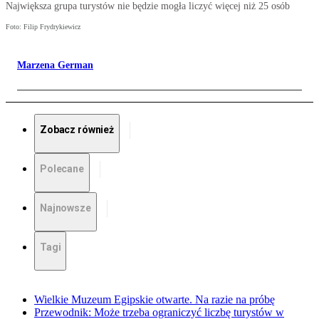
Największa grupa turystów nie będzie mogła liczyć więcej niż 25 osób
Foto: Filip Frydrykiewicz
Marzena German
Zobacz również
Polecane
Najnowsze
Tagi
Wielkie Muzeum Egipskie otwarte. Na razie na próbę
Przewodnik: Może trzeba ograniczyć liczbę turystów w