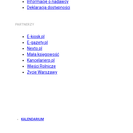
Informacje o nadawcy
Deklaracja dostępności
PARTNERZY
E-kiosk.pl
E-gazety.pl
Nexto.pl
Mała księgowość
Kancelarierp.pl
Wieści Rolnicze
Życie Warszawy
KALENDARIUM