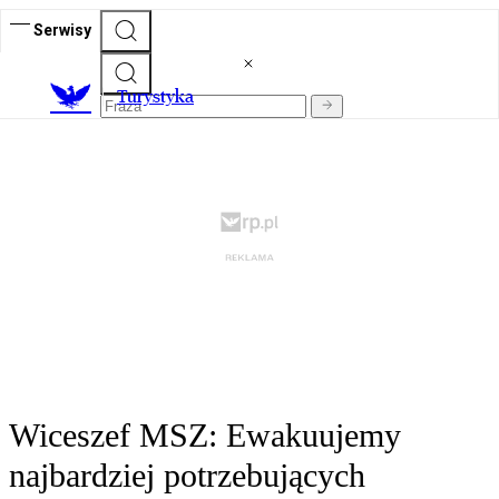
Serwisy
T
urystyka
Wiceszef MSZ: Ewakuujemy
najbardziej potrzebujących