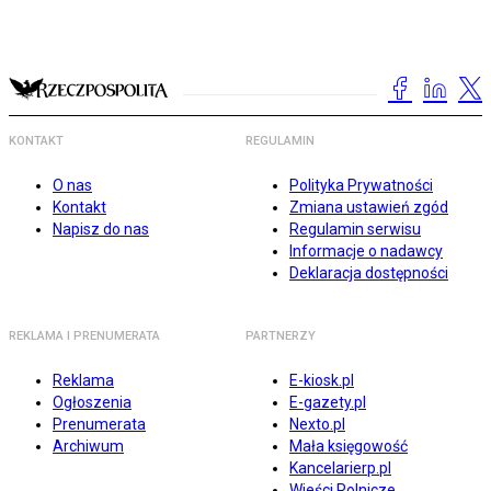
KONTAKT
REGULAMIN
O nas
Polityka Prywatności
Kontakt
Zmiana ustawień zgód
Napisz do nas
Regulamin serwisu
Informacje o nadawcy
Deklaracja dostępności
REKLAMA I PRENUMERATA
PARTNERZY
Reklama
E-kiosk.pl
Ogłoszenia
E-gazety.pl
Prenumerata
Nexto.pl
Archiwum
Mała księgowość
Kancelarierp.pl
Wieści Rolnicze