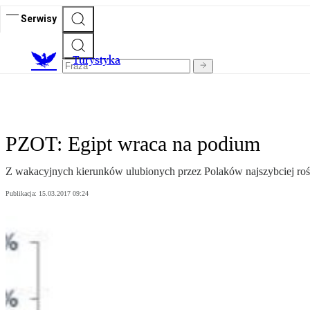
Serwisy
T
urystyka
PZOT: Egipt wraca na podium
Z wakacyjnych kierunków ulubionych przez Polaków najszybciej rośn
Publikacja:
15.03.2017 09:24