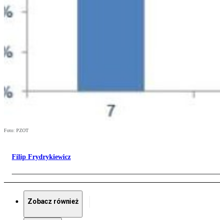
Foto: PZOT
Filip Frydrykiewicz
Zobacz również