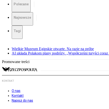
Polecane
Najnowsze
Tagi
Wielkie Muzeum Egipskie otwarte. Na razie na próbę
AI układa Polakom plany podróży. „Współcześni turyści coraz 
Promowane treści
KONTAKT
O nas
Kontakt
Napisz do nas