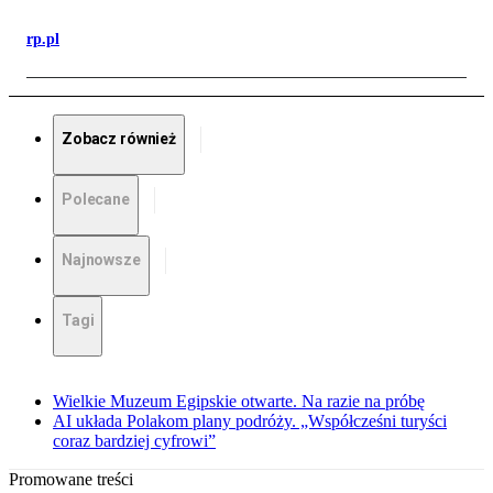
rp.pl
Zobacz również
Polecane
Najnowsze
Tagi
Wielkie Muzeum Egipskie otwarte. Na razie na próbę
AI układa Polakom plany podróży. „Współcześni turyści
coraz bardziej cyfrowi”
Promowane treści