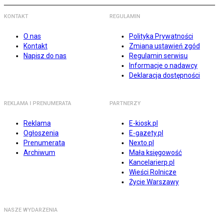
KONTAKT
REGULAMIN
O nas
Polityka Prywatności
Kontakt
Zmiana ustawień zgód
Napisz do nas
Regulamin serwisu
Informacje o nadawcy
Deklaracja dostępności
REKLAMA I PRENUMERATA
PARTNERZY
Reklama
E-kiosk.pl
Ogłoszenia
E-gazety.pl
Prenumerata
Nexto.pl
Archiwum
Mała księgowość
Kancelarierp.pl
Wieści Rolnicze
Życie Warszawy
NASZE WYDARZENIA