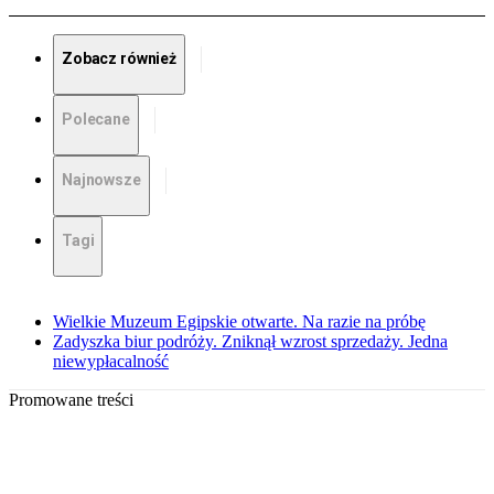
Zobacz również
Polecane
Najnowsze
Tagi
Wielkie Muzeum Egipskie otwarte. Na razie na próbę
Zadyszka biur podróży. Zniknął wzrost sprzedaży. Jedna
niewypłacalność
Promowane treści