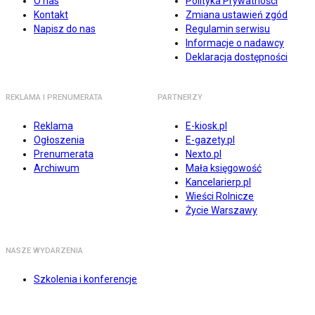
O nas
Polityka Prywatności
Kontakt
Zmiana ustawień zgód
Napisz do nas
Regulamin serwisu
Informacje o nadawcy
Deklaracja dostępności
REKLAMA I PRENUMERATA
PARTNERZY
Reklama
E-kiosk.pl
Ogłoszenia
E-gazety.pl
Prenumerata
Nexto.pl
Archiwum
Mała księgowość
Kancelarierp.pl
Wieści Rolnicze
Życie Warszawy
NASZE WYDARZENIA
Szkolenia i konferencje