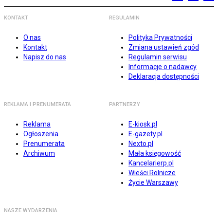
KONTAKT
REGULAMIN
O nas
Polityka Prywatności
Kontakt
Zmiana ustawień zgód
Napisz do nas
Regulamin serwisu
Informacje o nadawcy
Deklaracja dostępności
REKLAMA I PRENUMERATA
PARTNERZY
Reklama
E-kiosk.pl
Ogłoszenia
E-gazety.pl
Prenumerata
Nexto.pl
Archiwum
Mała księgowość
Kancelarierp.pl
Wieści Rolnicze
Życie Warszawy
NASZE WYDARZENIA