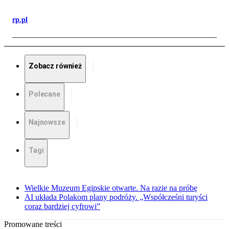
rp.pl
Zobacz również
Polecane
Najnowsze
Tagi
Wielkie Muzeum Egipskie otwarte. Na razie na próbę
AI układa Polakom plany podróży. „Współcześni turyści
coraz bardziej cyfrowi”
Promowane treści