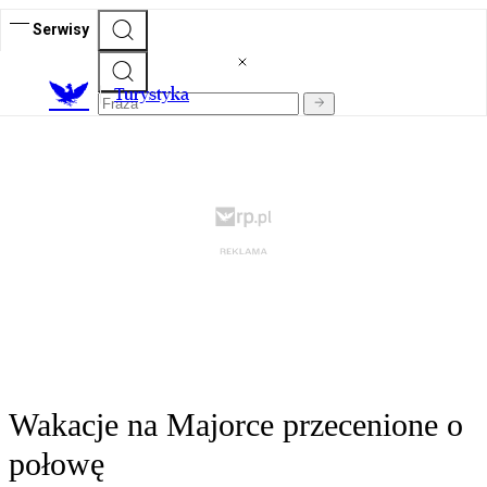
Serwisy
T
urystyka
Wakacje na Majorce przecenione o
połowę