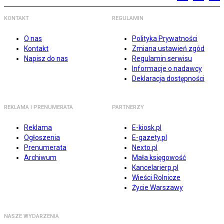
KONTAKT
REGULAMIN
O nas
Polityka Prywatności
Kontakt
Zmiana ustawień zgód
Napisz do nas
Regulamin serwisu
Informacje o nadawcy
Deklaracja dostępności
REKLAMA I PRENUMERATA
PARTNERZY
Reklama
E-kiosk.pl
Ogłoszenia
E-gazety.pl
Prenumerata
Nexto.pl
Archiwum
Mała księgowość
Kancelarierp.pl
Wieści Rolnicze
Życie Warszawy
NASZE WYDARZENIA