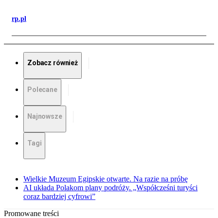
rp.pl
Zobacz również
Polecane
Najnowsze
Tagi
Wielkie Muzeum Egipskie otwarte. Na razie na próbę
AI układa Polakom plany podróży. „Współcześni turyści
coraz bardziej cyfrowi”
Promowane treści