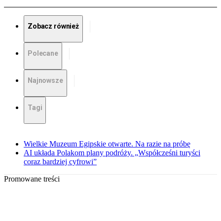
Zobacz również
Polecane
Najnowsze
Tagi
Wielkie Muzeum Egipskie otwarte. Na razie na próbę
AI układa Polakom plany podróży. „Współcześni turyści
coraz bardziej cyfrowi”
Promowane treści