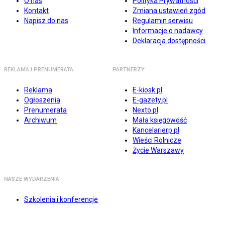
O nas
Polityka Prywatności
Kontakt
Zmiana ustawień zgód
Napisz do nas
Regulamin serwisu
Informacje o nadawcy
Deklaracja dostępności
REKLAMA I PRENUMERATA
PARTNERZY
Reklama
E-kiosk.pl
Ogłoszenia
E-gazety.pl
Prenumerata
Nexto.pl
Archiwum
Mała księgowość
Kancelarierp.pl
Wieści Rolnicze
Życie Warszawy
NASZE WYDARZENIA
Szkolenia i konferencje