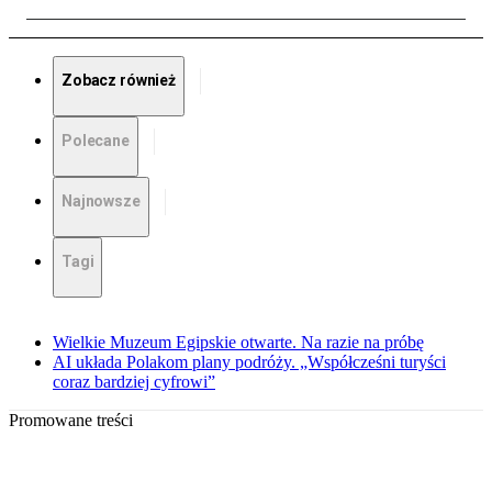
Zobacz również
Polecane
Najnowsze
Tagi
Wielkie Muzeum Egipskie otwarte. Na razie na próbę
AI układa Polakom plany podróży. „Współcześni turyści
coraz bardziej cyfrowi”
Promowane treści