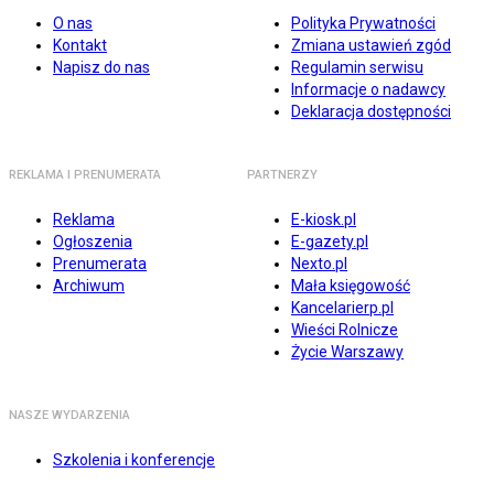
O nas
Polityka Prywatności
Kontakt
Zmiana ustawień zgód
Napisz do nas
Regulamin serwisu
Informacje o nadawcy
Deklaracja dostępności
REKLAMA I PRENUMERATA
PARTNERZY
Reklama
E-kiosk.pl
Ogłoszenia
E-gazety.pl
Prenumerata
Nexto.pl
Archiwum
Mała księgowość
Kancelarierp.pl
Wieści Rolnicze
Życie Warszawy
NASZE WYDARZENIA
Szkolenia i konferencje