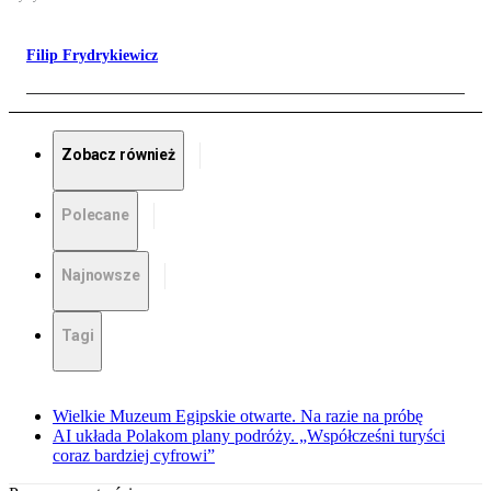
Filip Frydrykiewicz
Zobacz również
Polecane
Najnowsze
Tagi
Wielkie Muzeum Egipskie otwarte. Na razie na próbę
AI układa Polakom plany podróży. „Współcześni turyści
coraz bardziej cyfrowi”