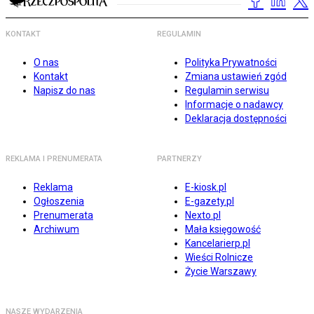
KONTAKT
REGULAMIN
O nas
Polityka Prywatności
Kontakt
Zmiana ustawień zgód
Napisz do nas
Regulamin serwisu
Informacje o nadawcy
Deklaracja dostępności
REKLAMA I PRENUMERATA
PARTNERZY
Reklama
E-kiosk.pl
Ogłoszenia
E-gazety.pl
Prenumerata
Nexto.pl
Archiwum
Mała księgowość
Kancelarierp.pl
Wieści Rolnicze
Życie Warszawy
NASZE WYDARZENIA