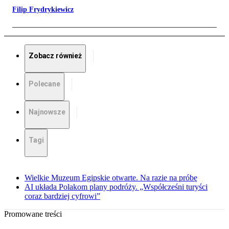
Filip Frydrykiewicz
Zobacz również
Polecane
Najnowsze
Tagi
Wielkie Muzeum Egipskie otwarte. Na razie na próbę
AI układa Polakom plany podróży. „Współcześni turyści
coraz bardziej cyfrowi”
Promowane treści