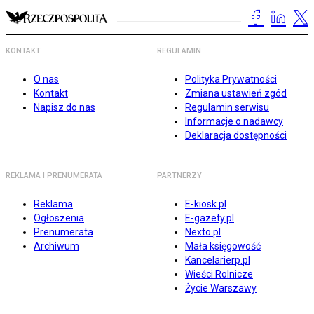
KONTAKT
REGULAMIN
O nas
Polityka Prywatności
Kontakt
Zmiana ustawień zgód
Napisz do nas
Regulamin serwisu
Informacje o nadawcy
Deklaracja dostępności
REKLAMA I PRENUMERATA
PARTNERZY
Reklama
E-kiosk.pl
Ogłoszenia
E-gazety.pl
Prenumerata
Nexto.pl
Archiwum
Mała księgowość
Kancelarierp.pl
Wieści Rolnicze
Życie Warszawy