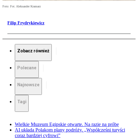
Foto: Fot. Aleksander Kramarz
Filip Frydrykiewicz
Zobacz również
Polecane
Najnowsze
Tagi
Wielkie Muzeum Egipskie otwarte. Na razie na próbę
AI układa Polakom plany podróży. „Współcześni turyści
coraz bardziej cyfrowi”