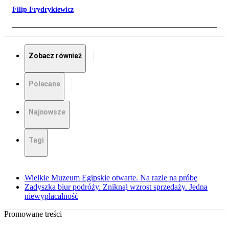
Filip Frydrykiewicz
Zobacz również
Polecane
Najnowsze
Tagi
Wielkie Muzeum Egipskie otwarte. Na razie na próbę
Zadyszka biur podróży. Zniknął wzrost sprzedaży. Jedna
niewypłacalność
Promowane treści