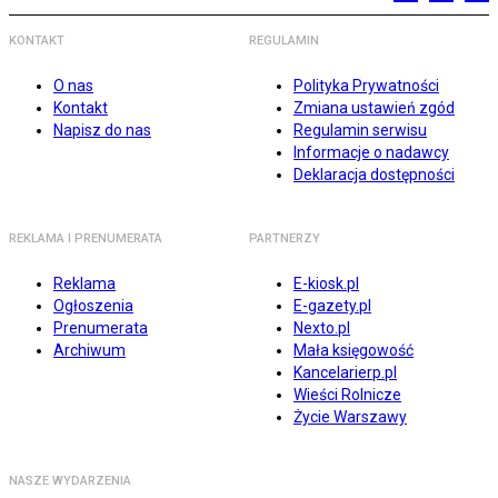
KONTAKT
REGULAMIN
O nas
Polityka Prywatności
Kontakt
Zmiana ustawień zgód
Napisz do nas
Regulamin serwisu
Informacje o nadawcy
Deklaracja dostępności
REKLAMA I PRENUMERATA
PARTNERZY
Reklama
E-kiosk.pl
Ogłoszenia
E-gazety.pl
Prenumerata
Nexto.pl
Archiwum
Mała księgowość
Kancelarierp.pl
Wieści Rolnicze
Życie Warszawy
NASZE WYDARZENIA