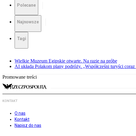
Polecane
Najnowsze
Tagi
Wielkie Muzeum Egipskie otwarte. Na razie na próbę
AI układa Polakom plany podróży. „Współcześni turyści coraz 
Promowane treści
KONTAKT
O nas
Kontakt
Napisz do nas