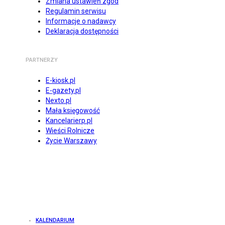
Zmiana ustawień zgód
Regulamin serwisu
Informacje o nadawcy
Deklaracja dostępności
PARTNERZY
E-kiosk.pl
E-gazety.pl
Nexto.pl
Mała księgowość
Kancelarierp.pl
Wieści Rolnicze
Życie Warszawy
KALENDARIUM