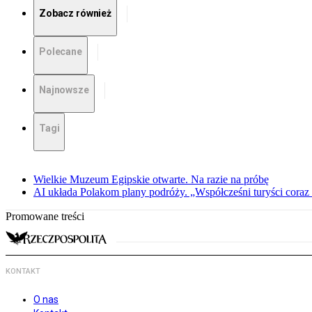
Zobacz również
Polecane
Najnowsze
Tagi
Wielkie Muzeum Egipskie otwarte. Na razie na próbę
AI układa Polakom plany podróży. „Współcześni turyści coraz 
Promowane treści
KONTAKT
O nas