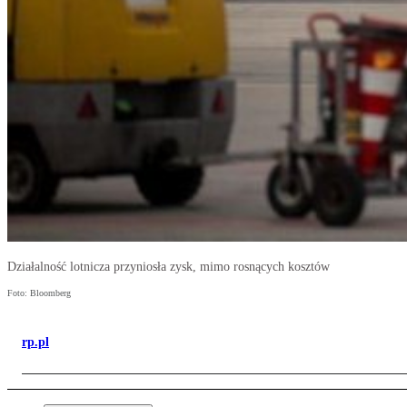
Działalność lotnicza przyniosła zysk, mimo rosnących kosztów
Foto: Bloomberg
rp.pl