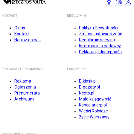
KONTAKT
REGULAMIN
O nas
Polityka Prywatności
Kontakt
Zmiana ustawień zgód
Napisz do nas
Regulamin serwisu
Informacje o nadawcy
Deklaracja dostępności
REKLAMA I PRENUMERATA
PARTNERZY
Reklama
E-kiosk.pl
Ogłoszenia
E-gazety.pl
Prenumerata
Nexto.pl
Archiwum
Mała księgowość
Kancelarierp.pl
Wieści Rolnicze
Życie Warszawy