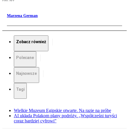
Foto: AFP
Marzena German
Zobacz również
Polecane
Najnowsze
Tagi
Wielkie Muzeum Egipskie otwarte. Na razie na próbę
AI układa Polakom plany podróży. „Współcześni turyści
coraz bardziej cyfrowi”