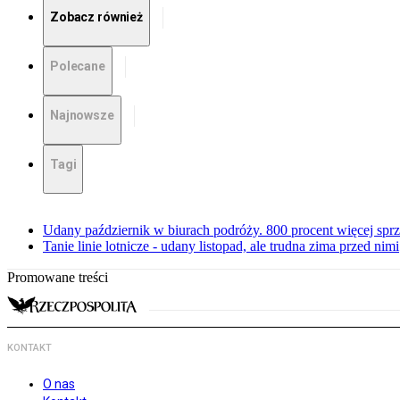
Zobacz również
Polecane
Najnowsze
Tagi
Udany październik w biurach podróży. 800 procent więcej sprz
Tanie linie lotnicze - udany listopad, ale trudna zima przed nimi
Promowane treści
KONTAKT
O nas