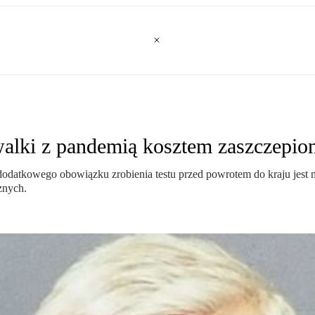
walki z pandemią kosztem zaszczepio
odatkowego obowiązku zrobienia testu przed powrotem do kraju jest ni
znych.