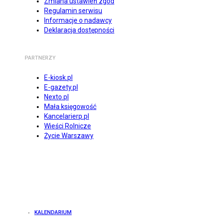
Zmiana ustawień zgód
Regulamin serwisu
Informacje o nadawcy
Deklaracja dostępności
PARTNERZY
E-kiosk.pl
E-gazety.pl
Nexto.pl
Mała księgowość
Kancelarierp.pl
Wieści Rolnicze
Życie Warszawy
KALENDARIUM