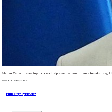
Marcin Wujec przywołuje przykład odpowiedzialności branży turystycznej, kt
Foto: Filip Frydrykiewicz
Filip Frydrykiewicz