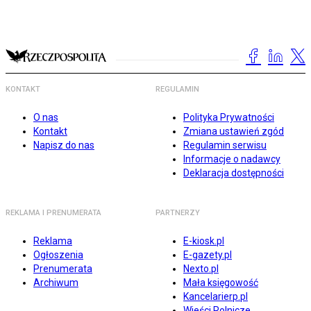
KONTAKT
REGULAMIN
O nas
Polityka Prywatności
Kontakt
Zmiana ustawień zgód
Napisz do nas
Regulamin serwisu
Informacje o nadawcy
Deklaracja dostępności
REKLAMA I PRENUMERATA
PARTNERZY
Reklama
E-kiosk.pl
Ogłoszenia
E-gazety.pl
Prenumerata
Nexto.pl
Archiwum
Mała księgowość
Kancelarierp.pl
Wieści Rolnicze