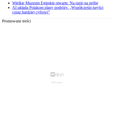
Wielkie Muzeum Egipskie otwarte. Na razie na próbę
AI układa Polakom plany podróży. „Współcześni turyści
coraz bardziej cyfrowi”
Promowane treści