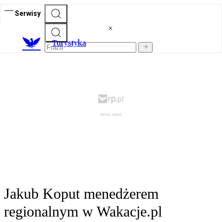
Serwisy
T
urystyka
Jakub Koput menedżerem
regionalnym w Wakacje.pl