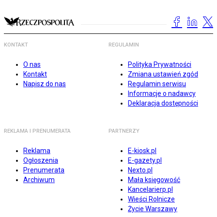
KONTAKT
REGULAMIN
O nas
Polityka Prywatności
Kontakt
Zmiana ustawień zgód
Napisz do nas
Regulamin serwisu
Informacje o nadawcy
Deklaracja dostępności
REKLAMA I PRENUMERATA
PARTNERZY
Reklama
E-kiosk.pl
Ogłoszenia
E-gazety.pl
Prenumerata
Nexto.pl
Archiwum
Mała księgowość
Kancelarierp.pl
Wieści Rolnicze
Życie Warszawy