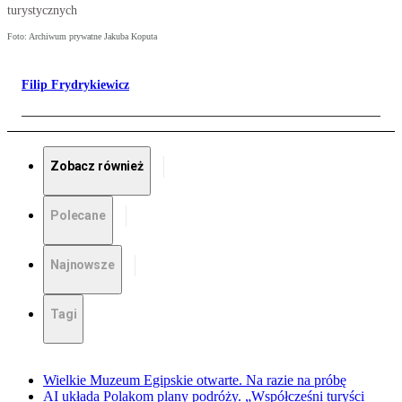
turystycznych
Foto: Archiwum prywatne Jakuba Koputa
Filip Frydrykiewicz
Zobacz również
Polecane
Najnowsze
Tagi
Wielkie Muzeum Egipskie otwarte. Na razie na próbę
AI układa Polakom plany podróży. „Współcześni turyści