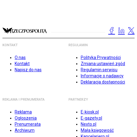
KONTAKT
REGULAMIN
O nas
Polityka Prywatności
Kontakt
Zmiana ustawień zgód
Napisz do nas
Regulamin serwisu
Informacje o nadawcy
Deklaracja dostępności
REKLAMA I PRENUMERATA
PARTNERZY
Reklama
E-kiosk.pl
Ogłoszenia
E-gazety.pl
Prenumerata
Nexto.pl
Archiwum
Mała księgowość
Kancelarierp.pl