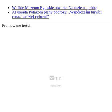
Wielkie Muzeum Egipskie otwarte. Na razie na próbę
AI układa Polakom plany podróży. „Współcześni turyści
coraz bardziej cyfrowi”
Promowane treści