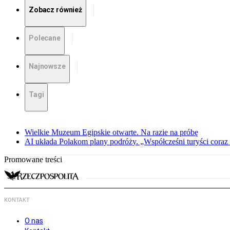
Zobacz również
Polecane
Najnowsze
Tagi
Wielkie Muzeum Egipskie otwarte. Na razie na próbę
AI układa Polakom plany podróży. „Współcześni turyści coraz 
Promowane treści
KONTAKT
O nas