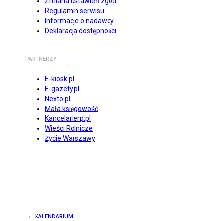
Zmiana ustawień zgód
Regulamin serwisu
Informacje o nadawcy
Deklaracja dostępności
PARTNERZY
E-kiosk.pl
E-gazety.pl
Nexto.pl
Mała księgowość
Kancelarierp.pl
Wieści Rolnicze
Życie Warszawy
KALENDARIUM