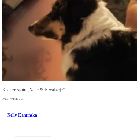
Kadr ze spotu „NajlePSIE wakacje”
Foto: Wakacje.pl
Nelly Kamińska