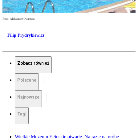
Foto: Aleksander Kramarz
Filip Frydrykiewicz
Zobacz również
Polecane
Najnowsze
Tagi
Wielkie Muzeum Egipskie otwarte. Na razie na próbę