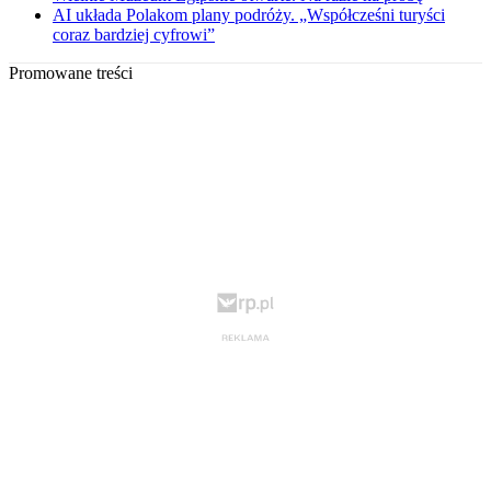
AI układa Polakom plany podróży. „Współcześni turyści
coraz bardziej cyfrowi”
Promowane treści