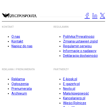
KONTAKT
REGULAMIN
O nas
Polityka Prywatności
Kontakt
Zmiana ustawień zgód
Napisz do nas
Regulamin serwisu
Informacje o nadawcy
Deklaracja dostępności
REKLAMA I PRENUMERATA
PARTNERZY
Reklama
E-kiosk.pl
Ogłoszenia
E-gazety.pl
Prenumerata
Nexto.pl
Archiwum
Mała księgowość
Kancelarierp.pl
Wieści Rolnicze