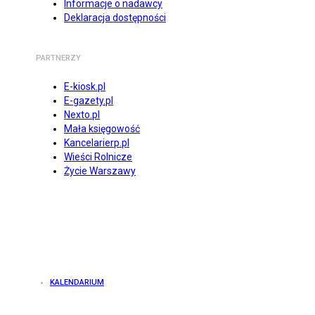
Informacje o nadawcy
Deklaracja dostępności
PARTNERZY
E-kiosk.pl
E-gazety.pl
Nexto.pl
Mała księgowość
Kancelarierp.pl
Wieści Rolnicze
Życie Warszawy
KALENDARIUM