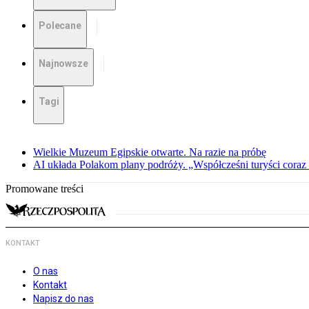
Polecane
Najnowsze
Tagi
Wielkie Muzeum Egipskie otwarte. Na razie na próbę
AI układa Polakom plany podróży. „Współcześni turyści coraz 
Promowane treści
KONTAKT
O nas
Kontakt
Napisz do nas