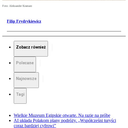
Foto: Aleksander Kramarz
Filip Frydrykiewicz
Zobacz również
Polecane
Najnowsze
Tagi
Wielkie Muzeum Egipskie otwarte. Na razie na próbę
AI układa Polakom plany podróży. „Współcześni turyści
coraz bardziej cyfrowi”