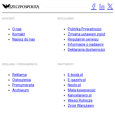
KONTAKT
REGULAMIN
O nas
Polityka Prywatności
Kontakt
Zmiana ustawień zgód
Napisz do nas
Regulamin serwisu
Informacje o nadawcy
Deklaracja dostępności
REKLAMA I PRENUMERATA
PARTNERZY
Reklama
E-kiosk.pl
Ogłoszenia
E-gazety.pl
Prenumerata
Nexto.pl
Archiwum
Mała księgowość
Kancelarierp.pl
Wieści Rolnicze
Życie Warszawy