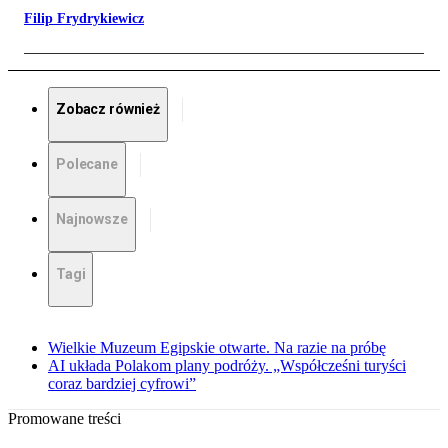
Filip Frydrykiewicz
Zobacz również
Polecane
Najnowsze
Tagi
Wielkie Muzeum Egipskie otwarte. Na razie na próbę
AI układa Polakom plany podróży. „Współcześni turyści
coraz bardziej cyfrowi”
Promowane treści