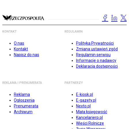
KONTAKT
REGULAMIN
O nas
Polityka Prywatności
Kontakt
Zmiana ustawień zgód
Napisz do nas
Regulamin serwisu
Informacje o nadawcy
Deklaracja dostępności
REKLAMA I PRENUMERATA
PARTNERZY
Reklama
E-kiosk.pl
Ogłoszenia
E-gazety.pl
Prenumerata
Nexto.pl
Archiwum
Mała księgowość
Kancelarierp.pl
Wieści Rolnicze