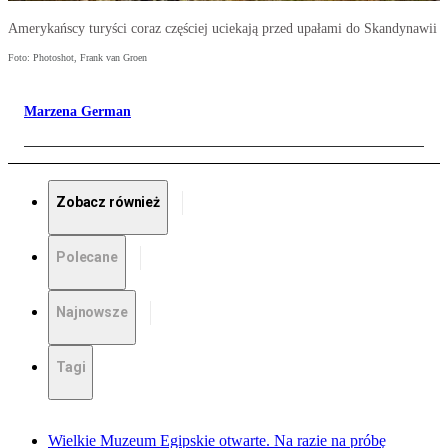
Amerykańscy turyści coraz częściej uciekają przed upałami do Skandynawii
Foto: Photoshot, Frank van Groen
Marzena German
Zobacz również
Polecane
Najnowsze
Tagi
Wielkie Muzeum Egipskie otwarte. Na razie na próbę