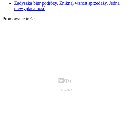
Zadyszka biur podróży. Zniknął wzrost sprzedaży. Jedna
niewypłacalność
Promowane treści