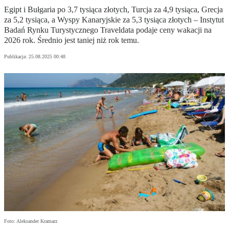
Egipt i Bułgaria po 3,7 tysiąca złotych, Turcja za 4,9 tysiąca, Grecja
za 5,2 tysiąca, a Wyspy Kanaryjskie za 5,3 tysiąca złotych – Instytut
Badań Rynku Turystycznego Traveldata podaje ceny wakacji na
2026 rok. Średnio jest taniej niż rok temu.
Publikacja:
25.08.2025 00:48
Foto: Aleksander Kramarz