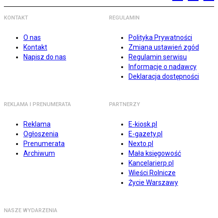
KONTAKT
REGULAMIN
O nas
Polityka Prywatności
Kontakt
Zmiana ustawień zgód
Napisz do nas
Regulamin serwisu
Informacje o nadawcy
Deklaracja dostępności
REKLAMA I PRENUMERATA
PARTNERZY
Reklama
E-kiosk.pl
Ogłoszenia
E-gazety.pl
Prenumerata
Nexto.pl
Archiwum
Mała księgowość
Kancelarierp.pl
Wieści Rolnicze
Życie Warszawy
NASZE WYDARZENIA