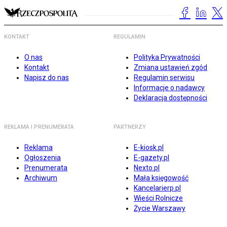
KONTAKT
REGULAMIN
O nas
Polityka Prywatności
Kontakt
Zmiana ustawień zgód
Napisz do nas
Regulamin serwisu
Informacje o nadawcy
Deklaracja dostępności
REKLAMA I PRENUMERATA
PARTNERZY
Reklama
E-kiosk.pl
Ogłoszenia
E-gazety.pl
Prenumerata
Nexto.pl
Archiwum
Mała księgowość
Kancelarierp.pl
Wieści Rolnicze
Życie Warszawy