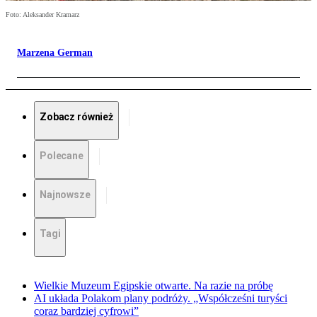
Foto: Aleksander Kramarz
Marzena German
Zobacz również
Polecane
Najnowsze
Tagi
Wielkie Muzeum Egipskie otwarte. Na razie na próbę
AI układa Polakom plany podróży. „Współcześni turyści
coraz bardziej cyfrowi”