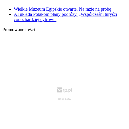
Wielkie Muzeum Egipskie otwarte. Na razie na próbę
AI układa Polakom plany podróży. „Współcześni turyści
coraz bardziej cyfrowi”
Promowane treści