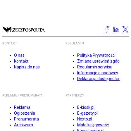
KONTAKT
REGULAMIN
O nas
Polityka Prywatności
Kontakt
Zmiana ustawień zgód
Napisz do nas
Regulamin serwisu
Informacje o nadawcy
Deklaracja dostępności
REKLAMA I PRENUMERATA
PARTNERZY
Reklama
E-kiosk.pl
Ogłoszenia
E-gazety.pl
Prenumerata
Nexto.pl
Archiwum
Mała księgowość
Kancelarierp.pl