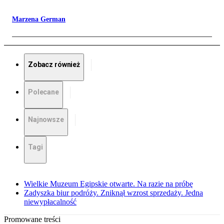
Marzena German
Zobacz również
Polecane
Najnowsze
Tagi
Wielkie Muzeum Egipskie otwarte. Na razie na próbę
Zadyszka biur podróży. Zniknął wzrost sprzedaży. Jedna
niewypłacalność
Promowane treści