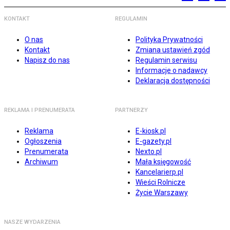
KONTAKT
REGULAMIN
O nas
Polityka Prywatności
Kontakt
Zmiana ustawień zgód
Napisz do nas
Regulamin serwisu
Informacje o nadawcy
Deklaracja dostępności
REKLAMA I PRENUMERATA
PARTNERZY
Reklama
E-kiosk.pl
Ogłoszenia
E-gazety.pl
Prenumerata
Nexto.pl
Archiwum
Mała księgowość
Kancelarierp.pl
Wieści Rolnicze
Życie Warszawy
NASZE WYDARZENIA