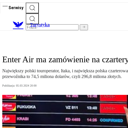
Serwisy
T
urystyka
Enter Air ma zamówienie na czartery
Największy polski touroperator, Itaka, i największa polska czarterow
przewoźnika to 74,5 miliona dolarów, czyli 296,8 miliona złotych.
Publikacja:
05.03.2024 20:00