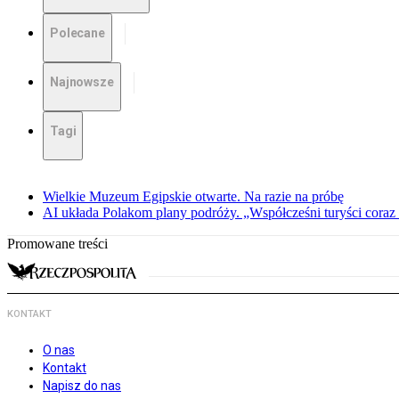
Polecane
Najnowsze
Tagi
Wielkie Muzeum Egipskie otwarte. Na razie na próbę
AI układa Polakom plany podróży. „Współcześni turyści coraz 
Promowane treści
KONTAKT
O nas
Kontakt
Napisz do nas