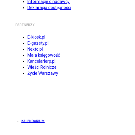
Informacje o nadawcy
Deklaracja dostępności
PARTNERZY
E-kiosk.pl
E-gazety.pl
Nexto.pl
Mała księgowość
Kancelarierp.pl
Wieści Rolnicze
Życie Warszawy
KALENDARIUM