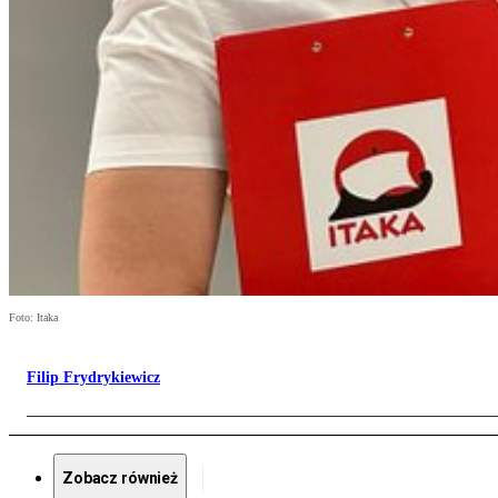
Foto: Itaka
Filip Frydrykiewicz
Zobacz również