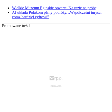
Wielkie Muzeum Egipskie otwarte. Na razie na próbę
AI układa Polakom plany podróży. „Współcześni turyści
coraz bardziej cyfrowi”
Promowane treści