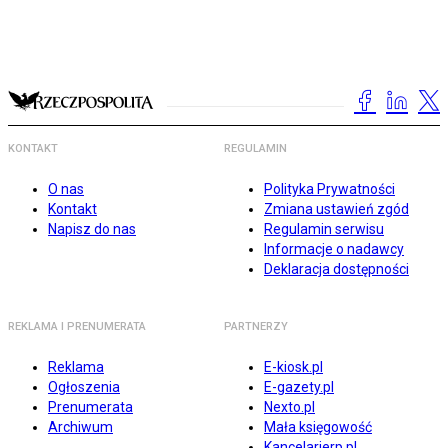
KONTAKT
REGULAMIN
O nas
Polityka Prywatności
Kontakt
Zmiana ustawień zgód
Napisz do nas
Regulamin serwisu
Informacje o nadawcy
Deklaracja dostępności
REKLAMA I PRENUMERATA
PARTNERZY
Reklama
E-kiosk.pl
Ogłoszenia
E-gazety.pl
Prenumerata
Nexto.pl
Archiwum
Mała księgowość
Kancelarierp.pl