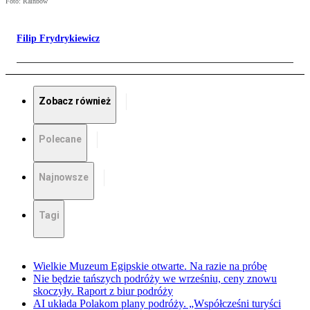
Foto: Rainbow
Filip Frydrykiewicz
Zobacz również
Polecane
Najnowsze
Tagi
Wielkie Muzeum Egipskie otwarte. Na razie na próbę
Nie będzie tańszych podróży we wrześniu, ceny znowu
skoczyły. Raport z biur podróży
AI układa Polakom plany podróży. „Współcześni turyści