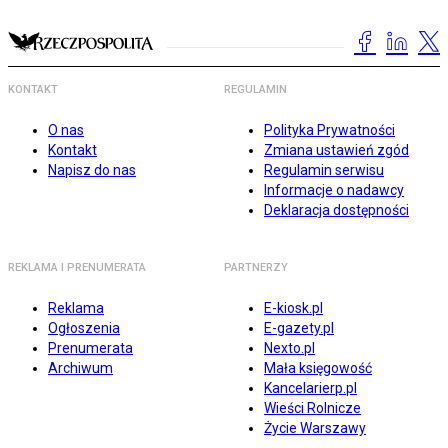
KONTAKT
REGULAMIN
O nas
Polityka Prywatności
Kontakt
Zmiana ustawień zgód
Napisz do nas
Regulamin serwisu
Informacje o nadawcy
Deklaracja dostępności
REKLAMA I PRENUMERATA
PARTNERZY
Reklama
E-kiosk.pl
Ogłoszenia
E-gazety.pl
Prenumerata
Nexto.pl
Archiwum
Mała księgowość
Kancelarierp.pl
Wieści Rolnicze
Życie Warszawy