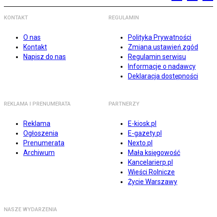
KONTAKT
REGULAMIN
O nas
Polityka Prywatności
Kontakt
Zmiana ustawień zgód
Napisz do nas
Regulamin serwisu
Informacje o nadawcy
Deklaracja dostępności
REKLAMA I PRENUMERATA
PARTNERZY
Reklama
E-kiosk.pl
Ogłoszenia
E-gazety.pl
Prenumerata
Nexto.pl
Archiwum
Mała księgowość
Kancelarierp.pl
Wieści Rolnicze
Życie Warszawy
NASZE WYDARZENIA