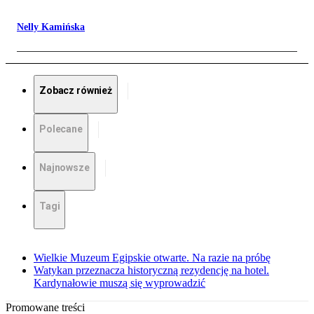
Nelly Kamińska
Zobacz również
Polecane
Najnowsze
Tagi
Wielkie Muzeum Egipskie otwarte. Na razie na próbę
Watykan przeznacza historyczną rezydencję na hotel.
Kardynałowie muszą się wyprowadzić
Promowane treści