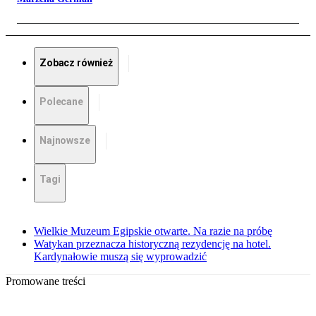
Zobacz również
Polecane
Najnowsze
Tagi
Wielkie Muzeum Egipskie otwarte. Na razie na próbę
Watykan przeznacza historyczną rezydencję na hotel.
Kardynałowie muszą się wyprowadzić
Promowane treści