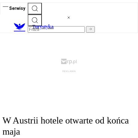
Serwisy
T
urystyka
W Austrii hotele otwarte od końca
maja