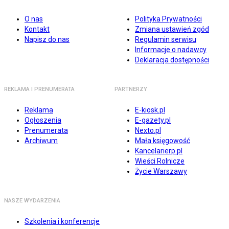
O nas
Polityka Prywatności
Kontakt
Zmiana ustawień zgód
Napisz do nas
Regulamin serwisu
Informacje o nadawcy
Deklaracja dostępności
REKLAMA I PRENUMERATA
PARTNERZY
Reklama
E-kiosk.pl
Ogłoszenia
E-gazety.pl
Prenumerata
Nexto.pl
Archiwum
Mała księgowość
Kancelarierp.pl
Wieści Rolnicze
Życie Warszawy
NASZE WYDARZENIA
Szkolenia i konferencje