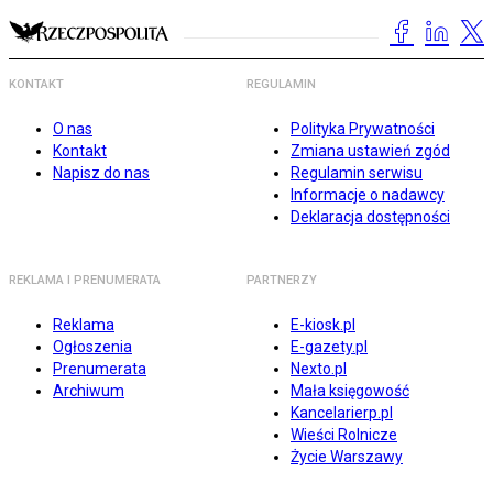
KONTAKT
REGULAMIN
O nas
Polityka Prywatności
Kontakt
Zmiana ustawień zgód
Napisz do nas
Regulamin serwisu
Informacje o nadawcy
Deklaracja dostępności
REKLAMA I PRENUMERATA
PARTNERZY
Reklama
E-kiosk.pl
Ogłoszenia
E-gazety.pl
Prenumerata
Nexto.pl
Archiwum
Mała księgowość
Kancelarierp.pl
Wieści Rolnicze
Życie Warszawy