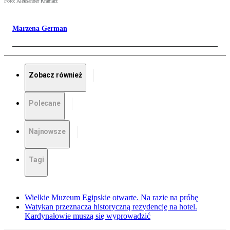
Foto: Aleksander Kramarz
Marzena German
Zobacz również
Polecane
Najnowsze
Tagi
Wielkie Muzeum Egipskie otwarte. Na razie na próbę
Watykan przeznacza historyczną rezydencję na hotel.
Kardynałowie muszą się wyprowadzić