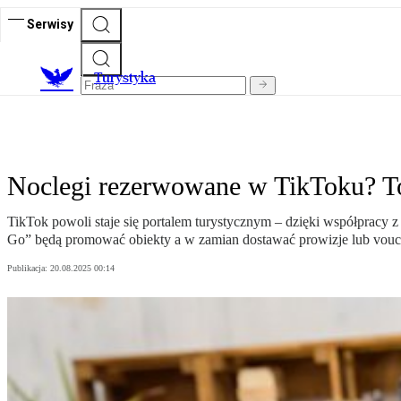
Serwisy
T
urystyka
Noclegi rezerwowane w TikToku? To 
TikTok powoli staje się portalem turystycznym – dzięki współprac
Go” będą promować obiekty a w zamian dostawać prowizje lub vouc
Publikacja:
20.08.2025 00:14