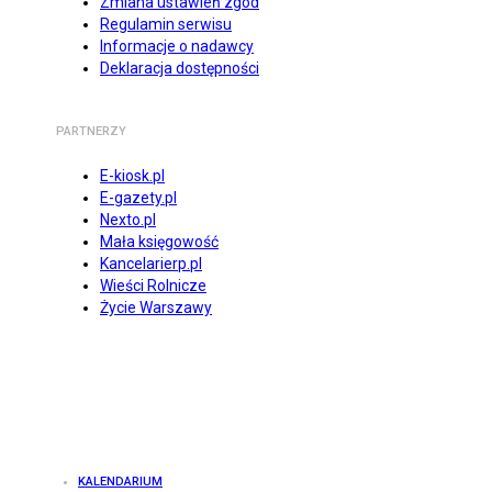
Zmiana ustawień zgód
Regulamin serwisu
Informacje o nadawcy
Deklaracja dostępności
PARTNERZY
E-kiosk.pl
E-gazety.pl
Nexto.pl
Mała księgowość
Kancelarierp.pl
Wieści Rolnicze
Życie Warszawy
KALENDARIUM