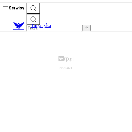
Serwisy
T
urystyka