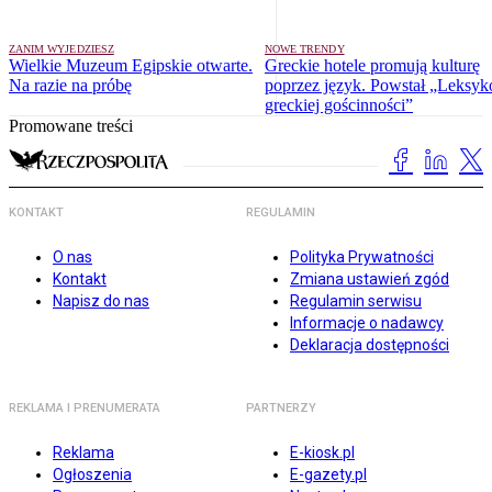
ZANIM WYJEDZIESZ
NOWE TRENDY
Wielkie Muzeum Egipskie otwarte.
Greckie hotele promują kulturę
Na razie na próbę
poprzez język. Powstał „Leksyk
greckiej gościnności”
Promowane treści
KONTAKT
REGULAMIN
O nas
Polityka Prywatności
Kontakt
Zmiana ustawień zgód
Napisz do nas
Regulamin serwisu
Informacje o nadawcy
Deklaracja dostępności
REKLAMA I PRENUMERATA
PARTNERZY
Reklama
E-kiosk.pl
Ogłoszenia
E-gazety.pl