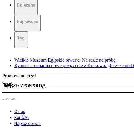
Polecane
Najnowsze
Tagi
Wielkie Muzeum Egipskie otwarte. Na razie na próbę
Ryanair uruchamia nowe połączenie z Krakowa. „Jeszcze nikt t
Promowane treści
KONTAKT
O nas
Kontakt
Napisz do nas