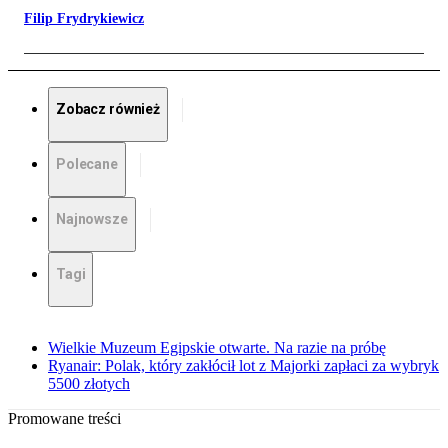
Filip Frydrykiewicz
Zobacz również
Polecane
Najnowsze
Tagi
Wielkie Muzeum Egipskie otwarte. Na razie na próbę
Ryanair: Polak, który zakłócił lot z Majorki zapłaci za wybryk
5500 złotych
Promowane treści